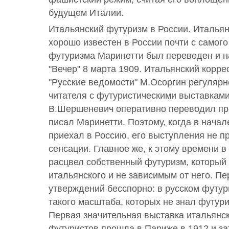
будущем Италии.
Итальянский футуризм в России. Италья
хорошо известен в России почти с самог
футуризма Маринетти был переведен и на
"Вечер" 8 марта 1909. Итальянский корре
"Русские ведомости" М.Осоргин регулярн
читателя с футуристическими выставкам
В.Шершеневич оперативно переводил пра
писал Маринетти. Поэтому, когда в нача
приехал в Россию, его выступления не п
сенсации. Главное же, к этому времени в
расцвел собственный футуризм, который
итальянского и не зависимым от него. Пе
утверждений бесспорно: в русском футу
такого масштаба, которых не знал футур
Первая значительная выставка итальянск
футуристов прошла в Париже в 1912 и за