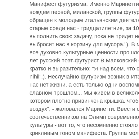
Манифест футуризма. Именно Маринетти 
вождем первой, миланской, группы футу
обращен к молодым итальянским деятеля
старые среди нас - тридцатилетние, за 1
выполнить свою задачу, пока не придет н
выбросит нас в корзину для мусора."). В
все духовно-культурные ценности прошло
лет русский поэт-футурист В.Маяковский
кратко и выразительно: "Я над всем, что 
nihil".). Неслучайно футуризм возник в Ит
нас нет жизни, а есть только одни воспо
славном прошлом... Мы живем в великол
котором плотно привинчена крышка, чтоб
воздух", - жаловался Маринетти. Ввести 
соотечественников на Олимп современно
культуры - вот то, что несомненно стояло
крикливым тоном манифеста. Группа мол