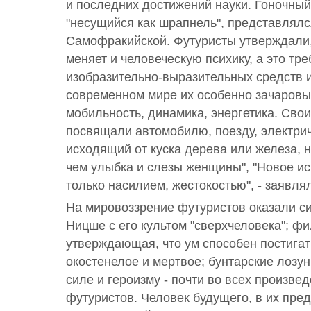
и последних достижений науки. Гоночный
"несущийся как шрапнель", представлялс
Самофракийской. Футуристы утверждали,
меняет и человеческую психику, а это тр
изобразительно-выразительных средств и
современном мире их особенно зачаровы
мобильность, динамика, энергетика. Сво
посвящали автомобилю, поезду, электрич
исходящий от куска дерева или железа, 
чем улыбка и слезы женщины", "Новое ис
только насилием, жестокостью", - заявля
На мировоззрение футуристов оказали с
Ницше с его культом "сверхчеловека"; ф
утверждающая, что ум способен постигат
окостенелое и мертвое; бунтарские лозун
силе и героизму - почти во всех произве
футуристов. Человек будущего, в их пред