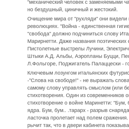
"механический человек с заменяемыми ча
но бездушный, циничный и жестокий.
Очищение мира от "рухляди" они видели 
революциях. "Война - единственная гиги
"свобода" должно подчиниться слову Ита
Марирнетти. Даже названия поэтических 
Пистолетные выстрелы Лучини, Электриче
Штыки А.Д. Альбы, Аэропланы Буцци, Пе
Л.Фольгоре, Поджигатель Палаццески - го
Ключевым лозунгом итальянских футурис
-"Слова на свободе!" - не выражать слов
самому слову управлять смыслом (или б
стихотворения. Один из современников оп
стихотворение о войне Маринетти: "Бум, бу
ядра. Бум, бум.. .тарарх - разрыв снаряда.
ласточка пролетает над полем сражения.
рычит так, что в двери кабинета показыв