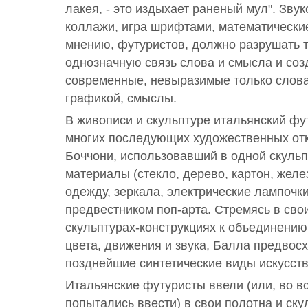
лакея, - это издыхает раненый мул". Зву
коллажи, игра шрифтами, математические
мнению, футуристов, должно разрушать 
однозначную связь слова и смысла и соз
современные, невыразимые только слов
графикой, смыслы.
В живописи и скульптуре итальянский фу
многих последующих художественных откр
Боччони, использовавший в одной скуль
материалы (стекло, дерево, картон, желез
одежду, зеркала, электрические лампочки и
предвестником поп-арта. Стремясь в сво
скульптурах-конструкциях к объединени
цвета, движения и звука, Балла предвосх
позднейшие синтетические виды искусств
Итальянские футуристы ввели (или, во в
попытались ввести) в свои полотна и ску