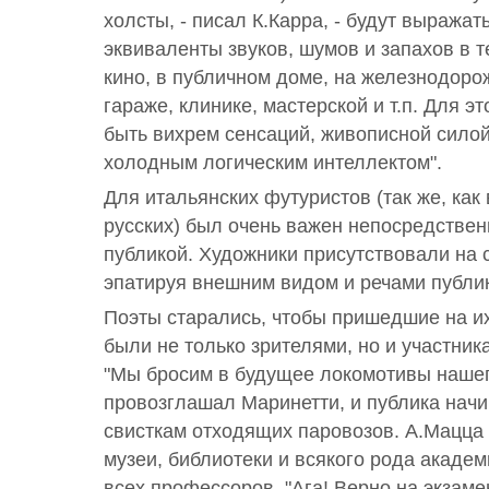
холсты, - писал К.Карра, - будут выражат
эквиваленты звуков, шумов и запахов в те
кино, в публичном доме, на железнодорож
гараже, клинике, мастерской и т.п. Для э
быть вихрем сенсаций, живописной силой 
холодным логическим интеллектом".
Для итальянских футуристов (так же, как
русских) был очень важен непосредствен
публикой. Художники присутствовали на 
эпатируя внешним видом и речами публик
Поэты старались, чтобы пришедшие на и
были не только зрителями, но и участник
"Мы бросим в будущее локомотивы нашег
провозглашал Маринетти, и публика нач
свисткам отходящих паровозов. А.Мацца
музеи, библиотеки и всякого рода акаде
всех профессоров. "Ага! Верно на экзаме