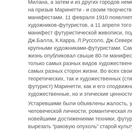
Милана, а затем и из других городов не
на призыв Маринетти - и своим творчест
манифестами. 11 февраля 1910 появляе
художников-футуристов, а 11 апреля того
манифест футуристической живописи, по
Дж.Балла, К.Карра, Л.Руссоло, Дж.Север
крупными художниками-футуристами. Сам
жизнь опубликовал свыше 80-ти манифес
только самых разных видов художественн
самых разных сторон жизни. Во всех свои
теоретических, так и художественных (ст
футурист) Маринетти, как и его сподвижн
художественные, но и этические ценност
Устаревшими были объявлены жалость, 
человеческой личности, романтическая 
новейшими достижениями техники, футу
вырезать "раковую опухоль" старой куль