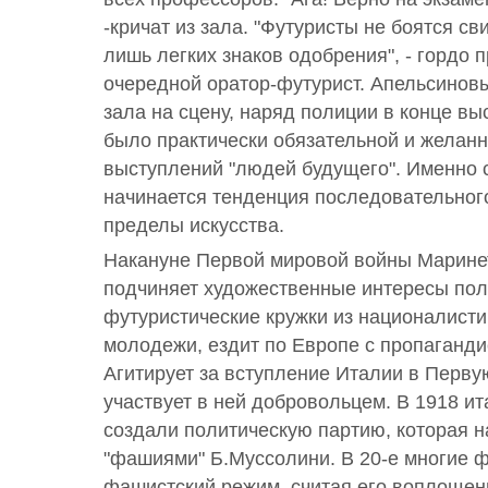
-кричат из зала. "Футуристы не боятся св
лишь легких знаков одобрения", - гордо 
очередной оратор-футурист. Апельсиновы
зала на сцену, наряд полиции в конце выс
было практически обязательной и желан
выступлений "людей будущего". Именно 
начинается тенденция последовательног
пределы искусства.
Накануне Первой мировой войны Марине
подчиняет художественные интересы пол
футуристические кружки из националисти
молодежи, ездит по Европе с пропаганди
Агитирует за вступление Италии в Перв
участвует в ней добровольцем. В 1918 и
создали политическую партию, которая н
"фашиями" Б.Муссолини. В 20-е многие 
фашистский режим, считая его воплощен