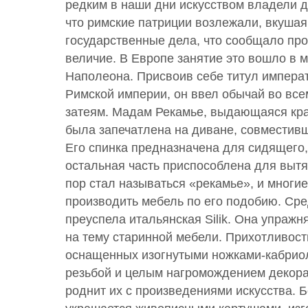
редким в наши дни искусством владели 
что римские патриции возлежали, вкушая
государственные дела, что сообщало п
величие. В Европе занятие это вошло в 
Наполеона. Присвоив себе титул импер
Римской империи, он ввел обычай во вс
затеям. Мадам Рекамье, выдающаяся кра
была запечатлена на диване, совместивш
Его спинка предназначена для сидящего, 
остальная часть приспособлена для вытян
пор стал называться «рекамье», и многи
производить мебель по его подобию. Сре
преуспела итальянская Silik. Она упражн
на тему старинной мебели. Прихотливость
оснащенных изогнутыми ножками-кабрио
резьбой и целым нагромождением декора
роднит их с произведениями искусства. Б