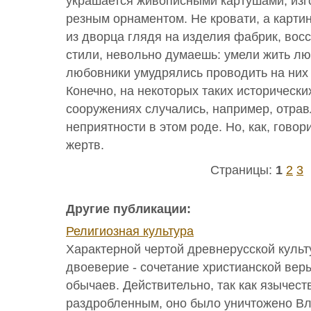
украшается живописными картушами, изг
резным орнаментом. Не кровати, а карти
из дворца глядя на изделия фабрик, во
стили, невольно думаешь: умели жить л
любовники умудрялись проводить на них
Конечно, на некоторых таких историческ
сооружениях случались, например, отрав
неприятности в этом роде. Но, как, говор
жертв.
Страницы:
1
2
3
Другие публикации:
Религиозная культура
Характерной чертой древнерусской культ
двоеверие - сочетание христианской вер
обычаев. Действительно, так как язычест
раздробленным, оно было уничтожено В