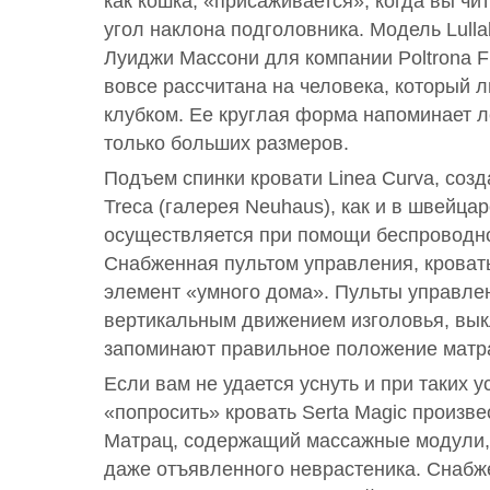
как кошка, «присаживается», когда вы чит
угол наклона подголовника. Модель Lull
Луиджи Массони для компании Poltrona Fr
вовсе рассчитана на человека, который 
клубком. Ее круглая форма напоминает л
только больших размеров.
Подъем спинки кровати Linea Curva, соз
Treca (галерея Neuhaus), как и в швейцар
осуществляется при помощи беспроводно
Снабженная пультом управления, кроват
элемент «умного дома». Пульты управле
вертикальным движением изголовья, вы
запоминают правильное положение матр
Если вам не удается уснуть и при таких 
«попросить» кровать Serta Magic произве
Матрац, содержащий массажные модули,
даже отъявленного неврастеника. Снаб