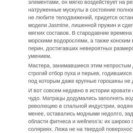
элементами, он мягко воздействует на р
натруженные мускулы в состояние полно
не любите телодвижений, придется остан
модели Jasmine, лишенной пружин и сде
мягких составов. В стародавние времена
морскими водорослями, а также конским 
перин, достигавших невероятных размер
умением.
Мастера, занимавшиеся этим непростым 
строгий отбор пуха и перьев, годившихся
под которым даже крупные горошины не д
И вот совсем недавно в истории кроват
чудо. Матрацы додумались заполнять во
революцию в спальной индустрии, водяны
менее, оставались модными недолго, за
области фитнеса и wellness’а: их широко
соляриях. Лежа не на твердой поверхнос