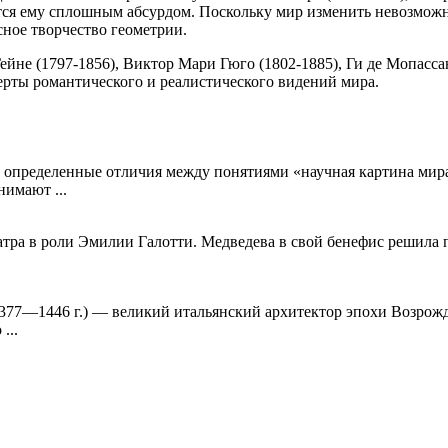
ется ему сплошным абсурдом. Поскольку мир изменить невозможно
сное творчество геометрии.
йне (1797-1856), Виктор Мари Гюго (1802-1885), Ги де Мопассан
 черты романтического и реалистического видений мира.
т определенные отличия между понятиями «научная картина мира
имают ...
еатра в роли Эмилии Галотти. Медведева в свой бенефис решила 
o); 1377—1446 г.) — великий итальянский архитектор эпохи Возр
...