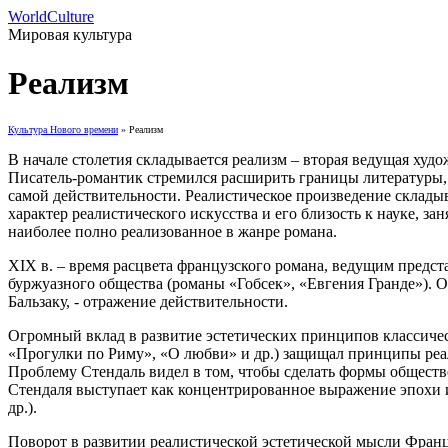
WorldCulture
Мировая культура
Реализм
Культура Нового времени
» Реализм
В начале столетия складывается реализм – вторая ведущая худо
Писатель-романтик стремился расширить границы литературы, вн
самой действительности. Реалистическое произведение склады
характер реалистического искусства и его близость к науке, з
наиболее полно реализованное в жанре романа.
XIX в. – время расцвета французского романа, ведущим предста
буржуазного общества (романы «Гобсек», «Евгения Гранде»). О
Бальзаку, - отражение действительности.
Огромный вклад в развитие эстетических принципов классическ
«Прогулки по Риму», «О любви» и др.) защищал принципы реали
Проблему Стендаль видел в том, чтобы сделать формы общест
Стендаля выступает как концентрированное выражение эпохи и
др.).
Поворот в развитии реалистической эстетической мысли Франци