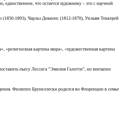
, единственное, что остается художнику – это с научной
 (1850-1893), Чарльз Диккенс (1812-1870), Уильям Теккерей
», «религиозная картина мира», «художественная картина
поставить пьесу Лессига "Эмилия Галотти", но внезапно
ождения. Филиппо Брунеллески родился во Флоренции в семье