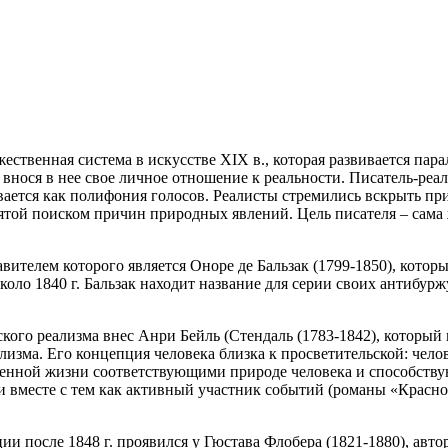
жественная система в искусстве XIX в., которая развивается пар
ося в нее свое личное отношение к реальности. Писатель-реалис
вается как полифония голосов. Реалисты стремились вскрыть п
анятой поиском причин природных явлений. Цель писателя – сама 
вителем которого является Оноре де Бальзак (1799-1850), котор
коло 1840 г. Бальзак находит название для серии своих антибур
ого реализма внес Анри Бейль (Стендаль (1783-1842), который 
зма. Его концепция человека близка к просветительской: челов
венной жизни соответствующими природе человека и способству
 вместе с тем как активный участник событий (романы «Красно
и после 1848 г. проявился у Гюстава Флобера (1821-1880), авт