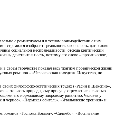
аллельно с романтизмом и в тесном взаимодействии с ним.
т стремился изобразить реальность как она есть, дать слово
ричины социальной несправедливости, отсюда критический
жизнь, действительность, поэтому его слово – прозаическое,
ый в своем творчестве показал весь трагизм прозаической жизни
жуазных романов – «Человеческая комедия». Искусство, по
в своих философско-эстетических трудах («Расин и Шекспир»,
ек – это часть природы, ему присуще стремление к счастью.
ющими его нормальному, здоровому развитию. Человек у
е и черное», «Пармская обитель», «Итальянские хроники» и
ора романов «Госпожа Бовари», «Саламбо», «Воспитание