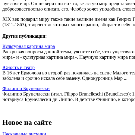
чувств» и др. Он не верит ни во что; зачастую мир представля
добросовестностью описать его. Флобер хочет уподобить слове
XIX век подарил миру также такие великие имена как Генрих Ге
(1811-1863), творчество которых многогранно, вбирает в себя
Другие публикации:
Культурная картина мира
Раскрывая вопросы данной темы, уясните себе, что существую
мира» и «культурная картина мира». Научную картину мира пон
Юность и театр
В 16 лет Ермолова во второй раз появилась на сцене Малого т
заболела и срочно искала себе замену. Однокурсница Мар ...
Филиппо Брунеллески
Филиппо Брунеллески (итал. Filippo Brunelleschi (Brunellesc
нотариуса Брунеллески ди Липпо. В детстве Филиппо, к которо 
Новое на сайте
Наскальные рисунки