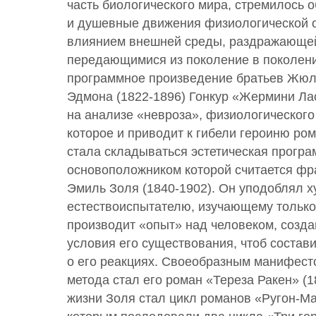
часть биологического мира, стремилось о
и душевные движения физиологической о
влиянием внешней среды, раздражающей
передающимися из поколение в поколение
программное произведение братьев Жюля
Эдмона (1822-1896) Гонкур «Жермини Ла
на анализе «невроза», физиологического
которое и приводит к гибели героиню ром
стала складываться эстетическая програ
основоположником которой считается фр
Эмиль Золя (1840-1902). Он уподоблял 
естествоиспытателю, изучающему только
производит «опыт» над человеком, созд
условия его существования, чтоб состави
о его реакциях. Своеобразным манифест
метода стал его роман «Тереза Ракен» (
жизни Золя стал цикл романов «Ругон-Ма