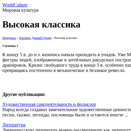
WorldCulture
Мировая культура
Высокая классика
Материалы
»
Вазопись Древней Греции
» Высокая классика
Страница 2
К концу 5 в. до н.э. вазопись начала приходить в упадок. Уж
фигуры людей, изображенные в затейливых ракурсных построе
драпировок. Кризис свободного труда в конце 5 в. особенно па
превращаясь постепенно в механическое и безликое ремесло.
Другие публикации:
Художественная самодеятельность и фольклор
Народ всегда создавал замечательные художественные ценност
песни, сказки, легенды, пословицы были и остаются неисче ...
Литература
Древнерусскую литературу можно рассматривать как литературу