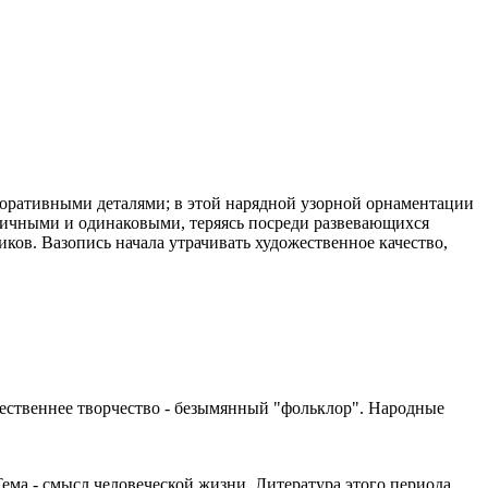
декоративными деталями; в этой нарядной узорной орнаментации
личными и одинаковыми, теряясь посреди развевающихся
иков. Вазопись начала утрачивать художественное качество,
ественнее творчество - безымянный "фольклор". Народные
ема - смысл человеческой жизни. Литература этого периода