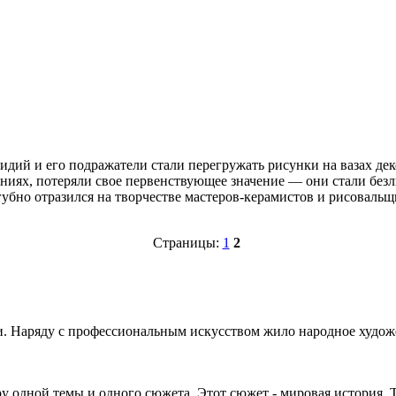
е Мидий и его подражатели стали перегружать рисунки на вазах 
ниях, потеряли свое первенствующее значение — они стали без
губно отразился на творчестве мастеров-керамистов и рисовальщ
Страницы:
1
2
и. Наряду с профессиональным искусством жило народное худож
 одной темы и одного сюжета. Этот сюжет - мировая история. Т