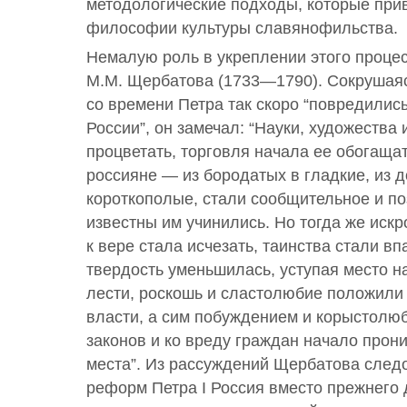
методологические подходы, которые при
философии культуры славянофильства.
Немалую роль в укреплении этого процес
М.М. Щербатова (1733—1790). Сокрушаясь
со времени Петра так скоро “повредилис
России”, он замечал: “Науки, художества 
процветать, торговля начала ее обогаща
россияне — из бородатых в гладкие, из 
короткополые, стали сообщительное и п
известны им учинились. Но тогда же иск
к вере стала исчезать, таинства стали вп
твердость уменьшилась, уступая место 
лести, роскошь и сластолюбие положили
власти, а сим побуждением и корыстолю
законов и ко вреду граждан начало прон
места”. Из рассуждений Щербатова следо
реформ Петра I Россия вместо прежнего