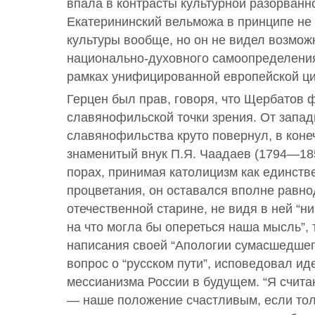
впала в контрасты культурной разорванн
Екатерининский вельможа в принципе не
культуры вообще, но он не видел возмож
национально-духовного самоопределения
рамках унифицированной европейской ц
Герцен был прав, говоря, что Щербатов 
славянофильской точки зрения. От запад
славянофильства круто повернул, в конеч
знаменитый внук П.Я. Чаадаев (1794—18
порах, принимая католицизм как единств
процветания, он оставался вполне равн
отечественной старине, не видя в ней “н
на что могла бы опереться наша мысль”, 
написания своей “Апологии сумасшедшего
вопрос о “русском пути”, исповедовал и
мессианизма России в будущем. “Я счита
— наше положение счастливым, если то