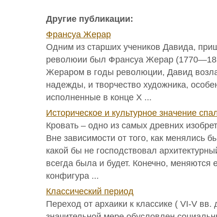
Другие публикации:
Франсуа Жерар
Одним из старших учеников Давида, при
революии был Франсуа Жерар (1770—183
Жераром в годы революции, Давид возла
надежды, и творчество художника, особе
исполненные в конце X ...
Историческое и культурное значение спа
Кровать – одно из самых древних изобре
Вне зависимости от того, как менялись бы
какой бы не господствовал архитектурный
всегда была и будет. Конечно, меняются 
конфигура ...
Классический период
Переход от архаики к классике ( VI-V вв. д
значительной мере обусловлен социальн