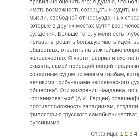
правильно оценить его; я думаю, что б
иметь возможность созерцать и судить м
мысли, свободной от необузданных страс
которые в других местах мутят взор чело
суждения. Больше того: у меня есть глуб
призваны решить большую часть идей, в
обществах, ответить на важнейшие вопро
человечество. Я часто говорил и охотно 
сказать, самой природой вещей предназ
совестным судом по многим тяжбам, кот
великими трибуналами человеческого дух
общества”. Эти воззрения Чаадаева, по с
“организоваться” (А.И. Герцен) славяноф
противоположность западникам, создали
философию “русского самобытничества”, 
руссицизма”.
Страницы:
1
2
3
4