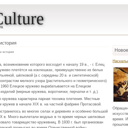
ulture
РА
 история
Новое
о история
Наскаль
 возникновение которого восходит к началу 19 в., - г. Елец
кружево плетётся на коклюшках, преимущественно из белых
льняной, шёлковой (а с середины 20 в. и синтетической)
онтрастом мелкого узора (растительного и геометрического)
С 1960 Елецкое кружево вырабатывается на Елецком
зделий (мерные кружева, воротнички, перчатки и т. д.).
о кружева характерна парная техника плетения. Местные
 кружев в начале XIX в. на частной фабрике Протасовой.
Обращен
остранилось во многих селах и деревнях и особенно большой
искусств
IX в. Много выплетали модных в то время черных шелковых
время. И
вовало товарищество кружевниц. В 1930 г. был организован
прошлом
Елецкий промысел во время Отечественной войны