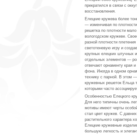
прекратился в связи с окк
восстановления.
Елецкие кружева более тон
— изменчивая по плотности
решетка по плотности мало 
вологодском кружеве. Свое
разной плотности плетения 
светотеневую игру и созда
крупных елецких штучных и
отдельных элементов — роз
отвечают орнаменту края и
фона. Иногда в одном орна
технику с парной. В этом 
кружевных решеток Ельца т
которыми часто ассоциируе
Особенностью Елецкого кру
Для него типичны очень ле
мотивы имеют черты особой
стал цвет кружев. С давни
растительного характера х
Елецкие кружевные изделия
большую легкость и элеган