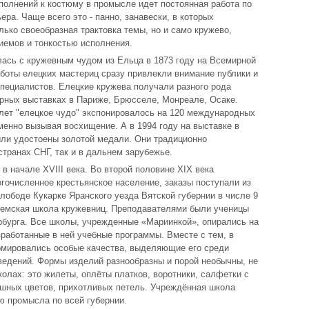
полнений к костюму в промысле идет постоянная работа по
ра. Чаще всего это - панно, занавески, в которых
лько своеобразная трактовка темы, но и само кружево,
иемов и тонкостью исполнения.
ась с кружевным чудом из Ельца в 1873 году на Всемирной
аботы елецких мастериц сразу привлекли внимание публики и
пециалистов. Елецкие кружева получали разного рода
рных выставках в Париже, Брюсселе, Монреале, Осаке.
лет "елецкое чудо" экспонировалось на 120 международных
менно вызывая восхищение. А в 1994 году на выставке в
ли удостоены золотой медали. Они традиционно
странах СНГ, так и в дальнем зарубежье.
в начале XVIII века. Во второй половине XIX века
очисленное крестьянское население, заказы поступали из
слободе Кукарке Яранского уезда Вятской губернии в числе 9
земская школа кружевниц. Преподавателями были ученицы
бурга. Все школы, учрежденные «Мариинкой», опирались на
зработанные в ней учебные программы. Вместе с тем, в
рмировались особые качества, выделяющие его среди
ведений. Формы изделий разнообразны и порой необычны, не
олах: это жилеты, оплёты платков, воротники, салфетки с
ышных цветов, прихотливых петель. Учреждённая школа
 промысла по всей губернии.