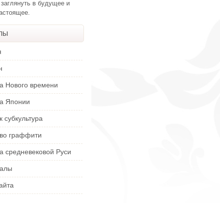
 заглянуть в будущее и
настоящее.
лы
я
н
ра Нового времени
ра Японии
к субкультура
тво граффити
а средневековой Руси
алы
айта