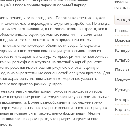
желание
упацией и после победы пережил сложный период
понять 
кие и легкие, чем вологодские. Полотнянка елецких кружев
Разде
 и ширине, часто переходит в ажурные разработки. Но иногда
отличается от вилюшки, и нет здесь такого контраста, как в
Главна
образие ряда елецких кружевных изделий — в сочетании
в одних и тех же элементах, что придает им как бы
Вавило
ет впечатление некоторой объемности узора. Специфика
Культу
зделий и в построении композиции центрального поля из
еток или квадратных фигур, которые, ритмично повторяясь,
Культу
 как бы рельефно выступают на плотной узорной решетке
менте решетки имеют разный рисунок, сочетая сцепную
Панк ка
— одна из выразительных особенностей елецкого кружева. Для
оже характерны мотивы снежинок, морозных узоров, с
Искусс
тся белое кружево разных центров.
Культур
жева является необычайная тонкость и изящество узора.
гкие и воздушные решетки, соединяющие узор; растительные
Матери
 прозрачности. Более разнообразным в последнее время
х пор в Ельце выполняют черные косынки, в которых рисунок
Карта с
орошо вписывается в трехугольную форму вещи. Многие
 выполняют в сером цвете, что придает изделиям еще
тность.