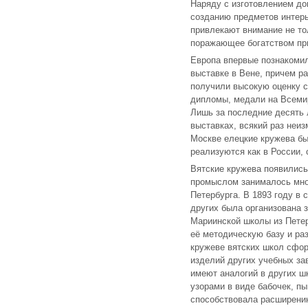
Наряду с изготовлением до
созданию предметов интерье
привлекают внимание не то
поражающее богатством пр
Европа впервые познакомил
выставке в Вене, причем р
получили высокую оценку с
дипломы, медали на Всеми
Лишь за последние десять 
выставках, всякий раз неиз
Москве елецкие кружева бы
реализуются как в России, 
Вятские кружева появились 
промыслом занималось мног
Петербурга. В 1893 году в 
других была организована 
Мариинской школы из Петер
её методическую базу и ра
кружеве вятских школ сфо
изделий других учебных за
имеют аналогий в других шк
узорами в виде бабочек, п
способствовала расширению