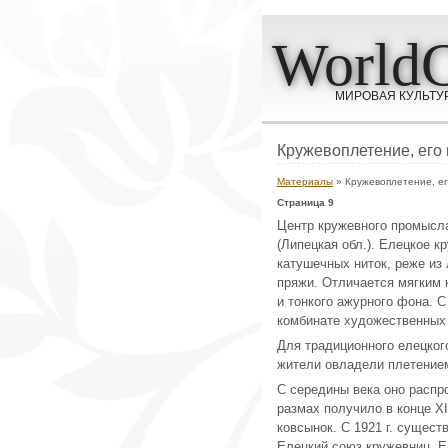
WorldC
МИРОВАЯ КУЛЬТУ
Кружевоплетение, его
Материалы
» Кружевоплетение, ег
Страница 9
Центр кружевного промысла,
(Липецкая обл.). Елецкое 
катушечных ниток, реже из 
пряжи. Отличается мягким к
и тонкого ажурного фона. 
комбинате художественных и
Для традиционного елецког
жители овладели плетением
С середины века оно распр
размах получило в конце X
ковсынок. С 1921 г. сущест
Елецкий союз кружевниц. 