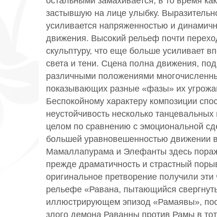
остальными замахивается, в то время ка
застывшую на лице улыбку. Выразительн
усиливается напряженностью и динамич
движения. Высокий рельеф почти перехо
скульптуру, что еще больше усиливает 
света и тени. Сцена полна движения, под
различными положениями многочисленны
показывающих разные «фазы» их угрожа
Беспокойному характеру композиции спос
неустойчивость несколько танцевальных 
целом по сравнению с эмоциональной сд
большей уравновешенностью движении 
Мамаллапурама и Элефанты здесь пораж
прежде драматичность и страстный поры
оригинальное претворение получили эти 
рельефе «Равана, пытающийся свергнуть
иллюстрирующем эпизод «Рамаявы», по
злого демона Раванны против Рамы в тот