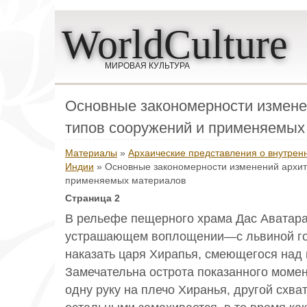
WorldCulture
МИРОВАЯ КУЛЬТУРА
Основные закономерности измене
типов сооружений и применяемых
Материалы
»
Архаические представления о внутрен
Индии
» Основные закономерности изменений архит
применяемых материалов
Страница 2
В рельефе пещерного храма Дас Аватар
устрашающем воплощении—с львиной го
наказать царя Хирапья, смеющегося над 
Замечательна острота показанного момен
одну руку на плечо Хиранья, другой схват