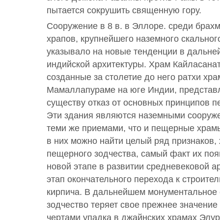
пытается сокрушить священную гору.
Сооружение в 8 в. в Эллоре. среди бра
храпов, крупнейшего наземного скальног
указывало на новые тенденции в дальне
индийской архитектуры. Храм Кайласанат
созданные за столетие до него ратхи хра
Мамаллапураме на юге Индии, представл
существу отказ от основных принципов п
Эти здания являются наземными сооруж
теми же приемами, что и пещерные храмы
в них можно найти целый ряд признаков,
пещерного зодчества, самый факт их поя
новой этапе в развитии средневековой а
этап окончательного перехода к строител
кирпича. В дальнейшем монументальное 
зодчество теряет свое прежнее значение
чертами упадка в джайнских храмах Элур