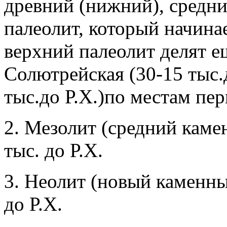
древний (нижний), средни
палеолит, который начинае
верхний палеолит делят е
Солютрейская (30-15 тыс.
тыс.до Р.Х.)по местам пе
2. Мезолит (средний камен
тыс. до Р.Х.
3. Неолит (новый каменный
до Р.Х.