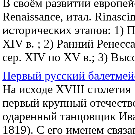
В своём развитии европей
Renaissance, итал. Rinasc
исторических этапов: 1) П
XIV в. ; 2) Ранний Ренесс
сер. XIV по XV в.; 3) Высо
Первый русский балетмей
На исходе XVIII столетия
первый крупный отечеств
одаренный танцовщик Ива
1819). С его именем связа