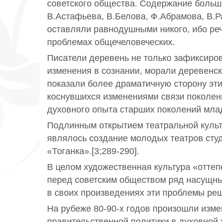
советского общества. Содержание больш
В.Астафьева, В.Белова, Ф.Абрамова, В.Р
оставляли равнодушными никого, ибо реч
проблемах общечеловеческих.
Писатели деревень не только зафиксиро
изменения в сознании, морали деревенск
показали более драматичную сторону эти
коснувшихся изменениями связи поколен
духовного опыта старших поколений мл
Подлинным открытием театральной культ
являлось создание молодых театров сту
«Тоганка».[3;289-290].
В целом художественная культура «оттеп
перед советским обществом ряд насущн
в своих произведениях эти проблемы реши
На рубеже 80-90-х годов произошли изм
правительственной политики в духовной 