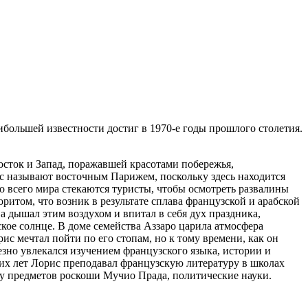
льшей известности достиг в 1970-е годы прошлого столетия.
Восток и Запад, поражавшей красотами побережья,
с называют восточным Парижем, поскольку здесь находится
о всего мира стекаются туристы, чтобы осмотреть развалины
итом, что возник в результате сплава французской и арабской
а дышал этим воздухом и впитал в себя дух праздника,
ское солнце. В доме семейства Аззаро царила атмосфера
ис мечтал пойти по его стопам, но к тому времени, как он
езно увлекался изучением французского языка, истории и
ких лет Лорис преподавал французскую литературу в школах
тву предметов роскоши Мучио Прада, политические науки.