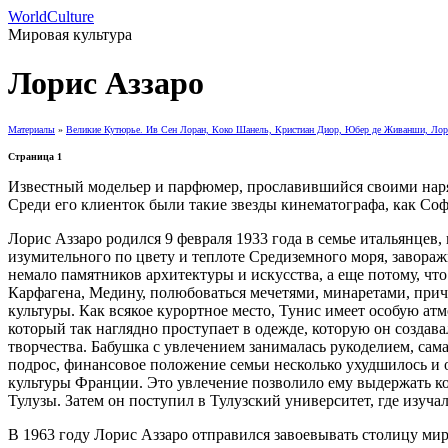
WorldCulture
Мировая культура
Лорис Аззаро
Материалы
»
Великие Кутюрье. Ив Сен Лоран, Коко Шанель, Кристиан Диор, Юбер де Живанши, Лор
Страница 1
Известный модельер и парфюмер, прославившийся своими нар
Среди его клиенток были такие звезды кинематографа, как Со
Лорис Аззаро родился 9 февраля 1933 года в семье итальянцев
изумительного по цвету и теплоте Средиземного моря, завора
немало памятников архитектуры и искусства, а еще потому, чт
Карфагена, Медину, полюбоваться мечетями, минаретами, причу
культуры. Как всякое курортное место, Тунис имеет особую атм
который так наглядно проступает в одежде, которую он создава
творчества. Бабушка с увлечением занималась рукоделием, сама
подрос, финансовое положение семьи несколько ухудшилось и о
культуры Франции. Это увлечение позволило ему выдержать ко
Тулузы. Затем он поступил в Тулузский университет, где изуч
В 1963 году Лорис Аззаро отправился завоевывать столицу ми