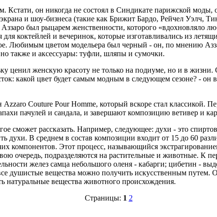
. Кстати, он никогда не состоял в Синдикате парижской моды,
 экрана и шоу-бизнеса (такие как Брижит Бардо, Рейчел Уэлч, Т
о Аззаро был рыцарем женственности, которого «вдохновляло лю
ья для коктейлей и вечеринок, которые изготавливались из летя
ое. Любимым цветом модельера был черный - он, по мнению Азз
 но также и аксессуары: туфли, шляпы и сумочки.
ьку ценил женскую красоту не только на подиуме, но и в жизн
к: какой цвет будет самым модным в следующем сезоне? - он все
 Azzaro Couture Pour Homme, который вскоре стал классикой. П
апахи пачулей и сандала, и завершают композицию ветивер и ка
ногое сможет рассказать. Например, следующее: духи - это спир
ить духи. В среднем в состав композиции входит от 15 до 60 ра
их компонентов. Этот процесс, называющийся экстрагированием
 свою очередь, подразделяются на растительные и животные. К п
ельности желез самца небольшого оленя - кабарги; цибетин - вы
все душистые вещества можно получить искусственным путем. Од
ть натуральные вещества животного происхождения.
Страницы:
1
2