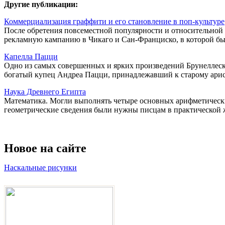
Другие публикации:
Коммерциализация граффити и его становление в поп-культуре
После обретения повсеместной популярности и относительной
рекламную кампанию в Чикаго и Сан-Франциско, в которой был
Капелла Пацци
Одно из самых совершенных и ярких произведений Брунеллеск
богатый купец Андреа Пацци, принадлежавший к старому арист
Наука Древнего Египта
Математика. Могли выполнять четыре основных арифметически
геометрические сведения были нужны писцам в практической ж
Новое на сайте
Наскальные рисунки