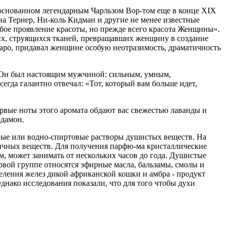
 основанном легендарным Чарльзом Вор-том еще в конце XIX
ина Тернер, Ни-коль Кидман и другие не менее известные
бое проявление красоты, но прежде всего красота Женщины».
щих, струящихся тканей, превращавших женщину в создание
аро, придавал женщине особую неотразимость, драматичность
и. Он был настоящим мужчиной: сильным, умным,
гда галантно отвечал: «Тот, который вам больше идет,
ервые ноты этого аромата обдают вас свежестью лаванды и
рдамон.
товые или водно-спиртовые растворы душистых веществ. На
зличных веществ. Для получения парфю-ма кристаллические
, может занимать от нескольких часов до года. Душистые
ервой группе относятся эфирные масла, бальзамы, смолы и
деления желез дикой африканской кошки и амбра - продукт
нако исследования показали, что для того чтобы духи