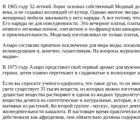
В 1965 году 32-летний Лорис основал собственный Модный дом
века, и не создавал коллекций от кутюр. Однако многие звезды
женщины) любили заказывать у него наряды. А все потому, чт
Его наряды не для повседневности. Это вечерние платья, плат
немного легкомысленное, элегантное и по-французски шикарн
и привлекательность. Модельер изготавливал не только платья,
Аззаро составлял приятное исключение для мира моды, поскол
великодушным и, конечно, талантливым. На вопросы журналисто
мадам».
В 1975 году Аззаро представил свой первый аромат для мужчин
герани, затем плавно перетекают в сладковатые и волнующие з
Если вы спросите ученого-одоролога, что такое духи, то он м
свете существует 35 тысяч веществ, из которых можно изготов
душистые вещества растворяют в одном из жидких труднолетуч
вещества делятся на синтетические и натуральные, которые, в
вытяжки из растений. Ко второй группе - мускус, продукт деят
жизнедеятельности кашалота. В настоящее время практически 
действовали как афродизиак, они обязательно должны содержа