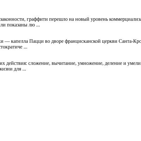
 законности, граффити перешло на новый уровень коммерциализ
и показаны лю ...
и — капелла Пацци во дворе францисканской церкви Санта-Кро
ократиче ...
х действия: сложение, вычитание, умножение, деление и умели
изни для ...