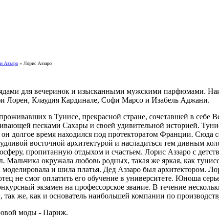
и Аззаро
» Лорис Аззаро
ядами для вечеринок и изысканными мужскими парфюмами. Наибо
фи Лорен, Клаудия Кардинале, Софи Марсо и Изабель Аджани.
, проживавших в Тунисе, прекрасной стране, сочетавшей в себе 
живающей песками Сахары и своей удивительной историей. Туни
о он долгое время находился под протекторатом Франции. Сюда с
дливой восточной архитектурой и насладиться тем дивным колор
осферу, пропитанную отдыхом и счастьем. Лорис Аззаро с детств
л. Мальчика окружала любовь родных, такая же яркая, как тунис
 моделировала и шила платья. Дед Аззаро был архитектором. Лор
тец не смог оплатить его обучение в университете. Юноша серь
нкурсный экзамен на профессорское звание. В течение несколь
ал, так же, как и основатель наибольшей компании по производс
ровой моды - Париж.