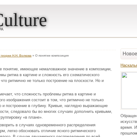
ulture
РА
Новое
 теории Н.Н. Волкова
» О понятии композиция
Наскаль
е понятие, имеющее немаловажное значение в композиции,
емы ритма в картине и сложность его схематического
 что ритмично не только построение на плоскости. Но и
тмечает, что сложность проблемы ритма в картине и
го изображения состоит в том, что ритмично не только
но и построение в глубину. Кривые, наглядно выражающие
ости, следовало бы во многих случаях дополнить кривыми,
Обращен
руппировку «в плане».
искусств
говорить в случаях одновременного распределения
время. И
рм, легко обосновать отличие ясного ритмического
прошлом
вялого. В случае двухмерного распределения по всей