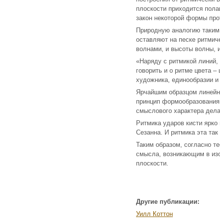
плоскости приходится пола
закон некоторой формы про
Природную аналогию таким 
оставляют на песке ритмич
волнами, и высоты волны, 
«Наряду с ритмикой линий,
говорить и о ритме цвета –
художника, единообразии и
Ярчайшим образцом линейно
принцип формообразования 
смыслового характера дела
Ритмика ударов кисти ярко
Сезанна. И ритмика эта так
Таким образом, согласно т
смысла, возникающим в из
плоскости.
Другие публикации:
Уилл Коттон