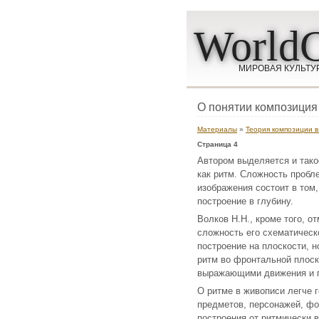
WorldC
МИРОВАЯ КУЛЬТУ
О понятии композиция
Материалы
»
Теория композиции в
Страница 4
Автором выделяется и тако
как ритм. Сложность пробл
изображения состоит в том,
построение в глубину.
Волков Н.Н., кроме того, о
сложность его схематическо
построение на плоскости, 
ритм во фронтальной плоск
выражающими движения и г
О ритме в живописи легче 
предметов, персонажей, фо
построения от ритмически 