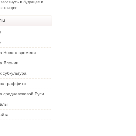
 заглянуть в будущее и
настоящее.
лы
я
н
ра Нового времени
ра Японии
к субкультура
тво граффити
а средневековой Руси
алы
айта