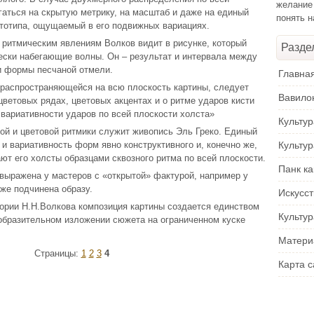
желание
гаться на скрытую метрику, на масштаб и даже на единый
понять 
тотипа, ощущаемый в его подвижных вариациях.
ритмическим явлениям Волков видит в рисунке, который
Разде
ески набегающие волны. Он – результат и интервала между
и формы песчаной отмели.
Главна
 распространяющейся на всю плоскость картины, следует
Вавило
 цветовых рядах, цветовых акцентах и о ритме ударов кисти
 вариативности ударов по всей плоскости холста»
Культу
й и цветовой ритмики служит живопись Эль Греко. Единый
и вариативность форм явно конструктивного и, конечно же,
Культу
ют его холсты образцами сквозного ритма по всей плоскости.
Панк ка
 выражена у мастеров с «открытой» фактурой, например у
 же подчинена образу.
Искусс
еории Н.Н.Волкова композиция картины создается единством
Культур
образительном изложении сюжета на ограниченном куске
Матери
Страницы:
1
2
3
4
Карта с