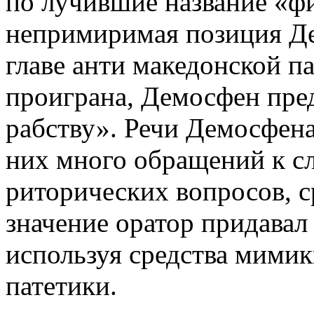
по лучившие название «ф
непримиримая позиция Де
главе анти македонской п
проиграна, Демосфен пре
рабству». Речи Демосфен
них много обращений к сл
риторических вопросов, 
значение оратор придавал
используя средства мимик
патетики.