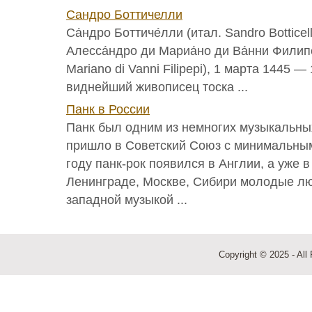
Сандро Боттичелли
Са́ндро Боттиче́лли (итал. Sandro Bottice
Алесса́ндро ди Мариа́но ди Ва́нни Филипе́
Mariano di Vanni Filipepi), 1 марта 1445 
виднейший живописец тоска ...
Панк в России
Панк был одним из немногих музыкальных
пришло в Советский Союз с минимальным
году панк-рок появился в Англии, а уже в
Ленинграде, Москве, Сибири молодые л
западной музыкой ...
Copyright © 2025 - All