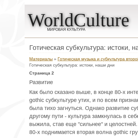
WorldCulture
МИРОВАЯ КУЛЬТУРА
Готическая субкультура: истоки, 
Материалы
»
Готическая музыка и субкультура втор
Готическая субкультура: истоки, наши дни
Страница 2
Развитие
Как было сказано выше, в конце 80-х инт
gothic субкультуре утих, и по всем призн
была тихо загнуться. Однако развитие с
другому пути - культура замкнулась в себ
выжила, став еще "сильнее" и целостней.
80-х поднимается вторая волна gothic гру