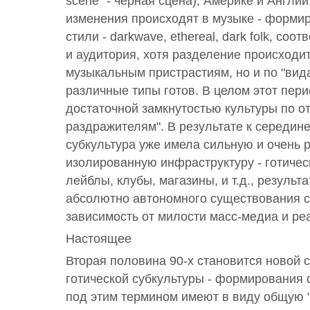
scene" - черная сцена), Америке и Англи
изменения происходят в музыке - формир
стили - darkwave, ethereal, dark folk, соо
и аудитория, хотя разделение происходит
музыкальным пристрастиям, но и по "вид
различные типы готов. В целом этот пер
достаточной замкнутостью культуры по 
раздражителям". В результате к середине
субкультура уже имела сильную и очень 
изолированную инфраструктуру - готичес
лейблы, клубы, магазины, и т.д., резуль
абсолютно автономного существования с
зависимость от милости масс-медиа и ре
Настоящее
Вторая половина 90-х становится новой 
готической субкультуры - формирования da
под этим термином имеют в виду общую "