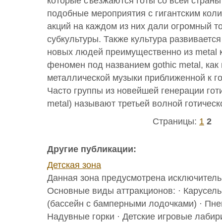
которые съезжаются готы со всей страны 
подобные мероприятия с гигантским кол
акций на каждом из них дали огромный т
субкультуры. Также культура развиваетс
новых людей преимущественно из metal к
феномен под названием gothic metal, как
металлической музыки приближенной к го
Часто группы из новейшей генерации готи
metal) называют третьей волной готическ
Страницы:
1
2
Другие публикации:
Детская зона
Данная зона предусмотрена исключительн
Основные виды аттракционов: · Карусель
(бассейн с бамперными лодочками) · Пне
Надувные горки · Детские игровые лабири