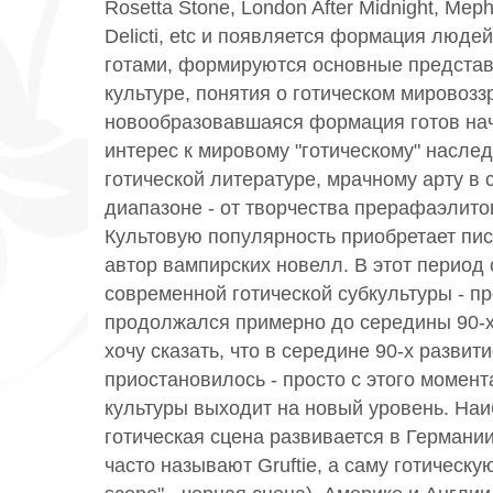
Rosetta Stone, London After Midnight, Meph
Delicti, etc и появляется формация люд
готами, формируются основные представл
культуре, понятия о готическом мировозз
новообразовавшаяся формация готов на
интерес к мировому "готическому" насле
готической литературе, мрачному арту в
диапазоне - от творчества прерафаэлито
Культовую популярность приобретает пис
автор вампирских новелл. В этот период
современной готической субкультуры - 
продолжался примерно до середины 90-х,
хочу сказать, что в середине 90-х развит
приостановилось - просто с этого момент
культуры выходит на новый уровень. Наи
готическая сцена развивается в Германии
часто называют Gruftie, а саму готическу