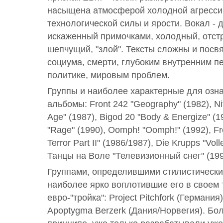
насыщена атмосферой холодной агресси
технологической силы и ярости. Вокал -
искаженный примочками, холодный, отст
шепчущий, "злой". Тексты сложны и пос
социума, смерти, глубоким внутренним п
политике, мировым проблем.
Группы и наиболее характерные для озн
альбомы: Front 242 "Geography" (1982), Nit
Age" (1987), Bigod 20 "Body & Energize" (
"Rage" (1990), Oomph! "Oomph!" (1992), Fro
Terror Part II" (1986/1987), Die Krupps "Voll
Танцы на Воле "Телевизионный снег" (199
Группами, определившими стилистические
наиболее ярко воплотившие его в своем 
евро-"тройка": Project Pitchfork (Германия
Apoptygma Berzerk (Дания/Норвегия). Бол