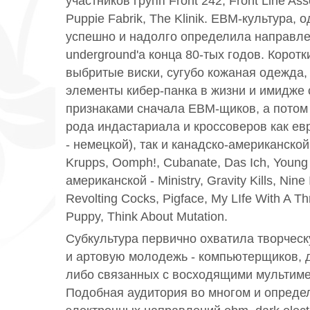
участников групп Front 242, Front Line Ass
Puppie Fabrik, The Klinik. EBM-культура,
успешно и надолго определила направле
underground'a конца 80-тых годов. Коротк
выбритые виски, сугубо кожаная одежда,
элементы кибер-панка в жизни и имидже
признаками сначала EBM-щиков, а потом 
рода индастариала и кроссоверов как евр
- немецкой), так и канадско-американско
Krupps, Oomph!, Cubanate, Das Ich, Young
американской - Ministry, Gravity Kills, Nine 
Revolting Cocks, Pigface, My LIfe With A Thril
Puppy, Think About Mutation.
Субкультура первично охватила творческ
и артовую молодежь - компьютерщиков, д
либо связанных с восходящими мультиме
Подобная аудитория во многом и опреде