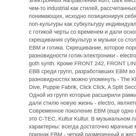
электронных направлений ebm, dark electr
чем-то industrial как стилей, рассчитанных
понимающих, исходно позиционируя себя 
поп-культуры как субкультуру индивидуа
с готикой черты со временем и дали осно
скрещивания субкультур и музыки со сто
EBM и готика. Скрещивание, которое по
разновидности готик-электроники - electro,
goth synth. Кроме FRONT 242, FRONT L
EBB среди групп, разработавших EBM во 
разновидностях можно упомянуть - The Klin
Dive, Puppie Fabrik, Click Click, A Split S
Одной из групп которые расширили рамк
дали стилю новую жизнь - electro, являет
Современное поколение EBM (еще одно на
это C-TEC, Kultur Kultur. В музыкальном
характерны: всегда достаточно мрачные
признак EBM - четкий размеренный и жес