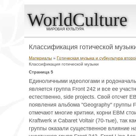
WorldCulture
МИРОВАЯ КУЛЬТУРА
Классификация готической музык
Материалы
»
Готическая музыка и субкультура втор
Классификация готической музыки
Страница 5
Единоличными идеологами и родоначал
является группа Front 242 и все ее участн
естественно, side projects. Свой отсчет E
появления альбома "Geography" группы 
отмечают многие критики, корни EBM стои
Kraftwerk и Cabaret Voltair (70-тые), так 
группы оказали существенное влияние н