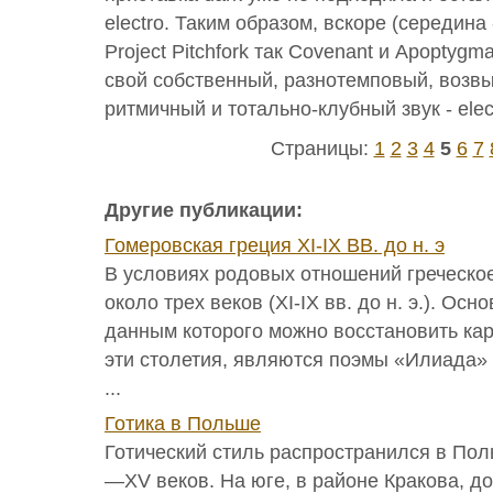
electro. Таким образом, вскоре (середина 
Project Pitchfork так Covenant и Apoptyg
свой собственный, разнотемповый, воз
ритмичный и тотально-клубный звук - elec
Страницы:
1
2
3
4
5
6
7
Другие публикации:
Гомеровская греция XI-IX ВВ. до н. э
В условиях родовых отношений греческо
около трех веков (ХI-IX вв. до н. э.). Ос
данным которого можно восстановить кар
эти столетия, являются поэмы «Илиада»
...
Готика в Польше
Готический стиль распространился в Пол
—XV веков. На юге, в районе Кракова, д