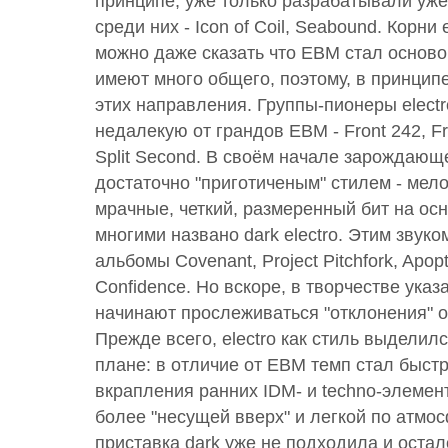
принципе, уже только разрабатывали уж
среди них - Icon of Coil, Seabound. Корни 
можно даже сказать что EBM стал основой
имеют много общего, поэтому, в принцип
этих направления. Группы-пионеры elect
недалекую от грандов EBM - Front 242, Fr
Split Second. В своём начале зарождающе
достаточно "приготиченым" стилем - мел
мрачные, четкий, размеренный бит на ос
многими названо dark electro. Этим звук
альбомы Covenant, Project Pitchfork, Apopt
Confidence. Но вскоре, в творчестве ука
начинают прослеживаться "отклонения" о
Прежде всего, electro как стиль выделил
плане: в отличие от EBM темп стал быст
вкрапления ранних IDM- и techno-элемен
более "несущей вверх" и легкой по атмос
приставка dark уже не подходила и остал