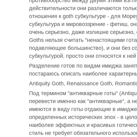
противоборство между двумя этими взгля
действительности они различаются тольк
отношения к goth субкультуре - для Mope
субкультура и мировоззрение - фетиш, он
очень серьезно, даже излишне серьезно, 
Goths нельзя считать "ненастоящими гота
подавляющее большинство), и они без с
субкультурой, просто они относятся к ней
Разделение готов по видам имиджа занят
постараюсь описать наиболее характерн
Antiquity Goth, Renaissance Goth, Romantic
Под термином "антикварные готы" (Antiqu
перевести именно как "антикварные", а не
имеются в виду готы отдающие в имидже
определенных исторических эпох - в цело
наиболее эффектных и красивых готичес
стиль не требует обязательного использо