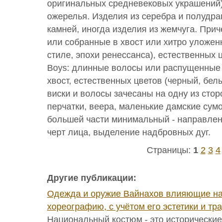
оригинальных средневековых украшений)
ожерелья. Изделия из серебра и полудр
камней, иногда изделия из жемчуга. Приче
или собранные в хвост или хитро уложен
стиле, эпохи ренессанса), естественных ц
Boys: длинные волосы или распущенные
хвост, естественных цветов (черный, бел
виски и волосы зачесаны на одну из стор
перчатки, веера, маленькие дамские сумо
большей части минимальный - направле
черт лица, выделение надбровных дуг.
Страницы:
1
2
3
4
Другие публикации:
Одежда и оружие Вайнахов влияющие н
хореографию, с учётом его эстетики и тр
Национальный костюм - это исторические