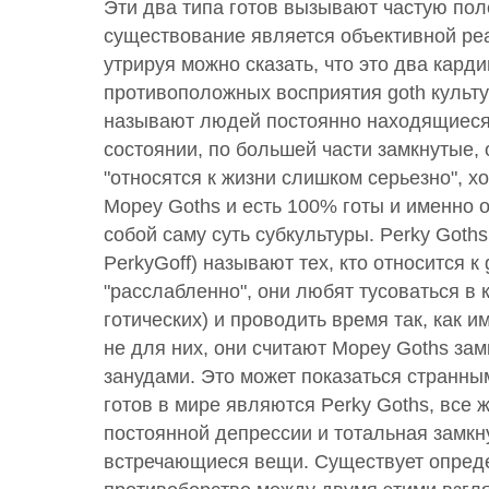
Эти два типа готов вызывают частую поле
существование является объективной ре
утрируя можно сказать, что это два кард
противоположных восприятия goth культ
называют людей постоянно находящиеся
состоянии, по большей части замкнутые, 
"относятся к жизни слишком серьезно", х
Mopey Goths и есть 100% готы и именно 
собой саму суть субкультуры. Perky Goths
PerkyGoff) называют тех, кто относится к
"расслабленно", они любят тусоваться в 
готических) и проводить время так, как и
не для них, они считают Mopey Goths за
занудами. Это может показаться странны
готов в мире являются Perky Goths, все 
постоянной депрессии и тотальная замкн
встречающиеся вещи. Существует опред