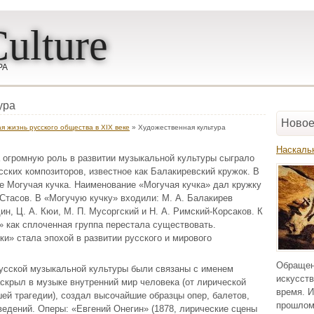
ulture
РА
ура
Новое
я жизнь русского общества в XIX веке
» Художественная культура
Наскаль
а огромную роль в развитии музыкальной культуры сыграло
сских композиторов, известное как Балакиревский кружок. В
ие Могучая кучка. Наименование «Могучая кучка» дал кружку
 Стасов. В «Могучую кучку» входили: М. А. Балакирев
дин, Ц. А. Кюи, М. П. Мусоргский и Н. А. Римский-Корсаков. К
ка» как сплоченная группа перестала существовать.
и» стала эпохой в развитии русского и мирового
Обращен
сской музыкальной культуры были связаны с именем
искусств
аскрыл в музыке внутренний мир человека (от лирической
время. И
ей трагедии), создал высочайшие образцы опер, балетов,
прошлом
едений. Оперы: «Евгений Онегин» (1878, лирические сцены