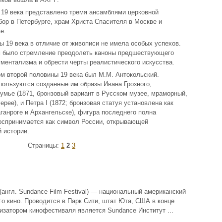
19 века представлено тремя ансамблями церковной
бор в Петербурге, храм Христа Спасителя в Москве и
е.
ы 19 века в отличие от живописи не имела особых успехов.
 было стремление преодолеть каноны предшествующего
ументализма и обрести черты реалистического искусства.
 второй половины 19 века был М.М. Антокольский.
ользуются созданные им образы Ивана Грозного,
думье (1871, бронзовый вариант в Русском музее, мраморный,
ерее), и Петра I (1872; бронзовая статуя установлена как
ганроге и Архангельске), фигура последнего полна
оспринимается как символ России, открывающей
 истории.
Страницы:
1
2
3
англ. Sundance Film Festival) — национальный американский
о кино. Проводится в Парк Сити, штат Юта, США в конце
низатором кинофестиваля является Sundance Институт ...