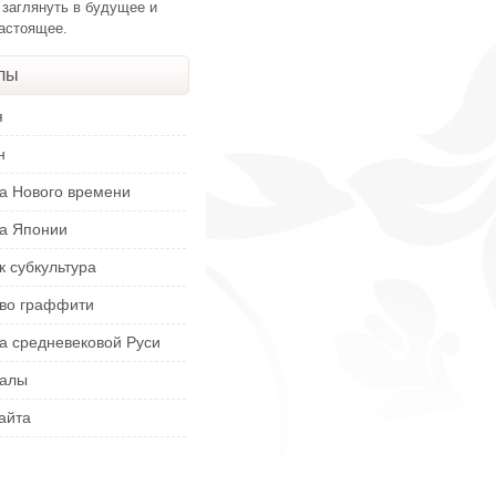
 заглянуть в будущее и
настоящее.
лы
я
н
ра Нового времени
ра Японии
к субкультура
тво граффити
а средневековой Руси
алы
айта