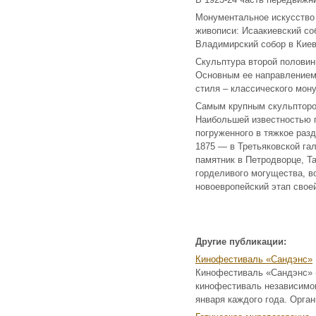
Монументальное искусство 
живописи: Исаакиевский со
Владимирский собор в Киев
Скульптура второй половин
Основным ее направлением
стиля – классического мон
Самым крупным скульптором
Наибольшей известностью п
погруженного в тяжкое раз
1875 — в Третьяковской гал
памятник в Петродворце, Та
горделивого могущества, в
новоевропейский этап своей
Другие публикации:
Кинофестиваль «Сандэнс»
Кинофестиваль «Сандэнс» (
кинофестиваль независимог
января каждого года. Орга