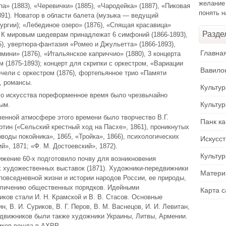
желание
а» (1883), «Черевички» (1885), «Чародейка» (1887), «Пиковая
понять 
891). Новатор в области балета (музыка — ведущий
ургии); «Лебединое озеро» (1876), «Спящая красавица»
Разде
). К мировым шедеврам принадлежат 6 симфоний (1866-1893),
, увертюра-фантазия «Ромео и Джульетта» (1866-1893),
Главна
ини» (1876), «Итальянское каприччио» (1880), 3 концерта
 (1875-1893); концерт для скрипки с оркестром, «Вариации
Вавило
нчели с оркестром (1876), фортепьянное трио «Памяти
, романсы.
Культу
го искусства пореформенное время было чрезвычайно
Культу
ым.
енной атмосфере этого времени было творчество В.Г.
Панк ка
ртин («Сельский крестный ход на Пасхе», 1861), проникнутых
воды покойника», 1865, «Тройка», 1866), психологических
Искусс
й», 1871; «Ф. М. Достоевский», 1872).
Культур
жение 60-х подготовило почву для возникновения
 художественных выставок (1871). Художники-передвижники
Матери
повседневной жизни и истории народов России, ее природы,
бличению общественных порядков. Идейными
Карта с
ков стали И. Н. Крамской и В. В. Стасов. Основные
, В. И. Суриков, В. Г. Перов, В. М. Васнецов, И. И. Левитан,
едвижников были также художники Украины, Литвы, Армении.
иков вошла в АХРР.