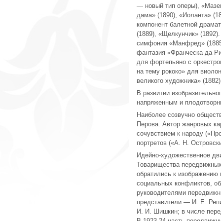
— новый тип оперы), «Мазеп
дама» (1890), «Иоланта» (1
компонент балетной драмат
(1889), «Щелкунчик» (1892
симфония «Манфред» (1885)
фантазия «Франческа да Рим
для фортепьяно с оркестром
на тему рококо» для виоло
великого художника» (1882)
В развитии изобразительно
напряженным и плодотворн
Наиболее созвучно обществ
Перова. Автор жанровых ка
сочувствием к народу («Про
портретов («А. Н. Островски
Идейно-художественное дви
Товарищества передвижных
обратились к изображению 
социальных конфликтов, о
руководителями передвижни
представители — И. Е. Репин
И. И. Шишкин; в числе пер
В 1923-24 часть передвижн