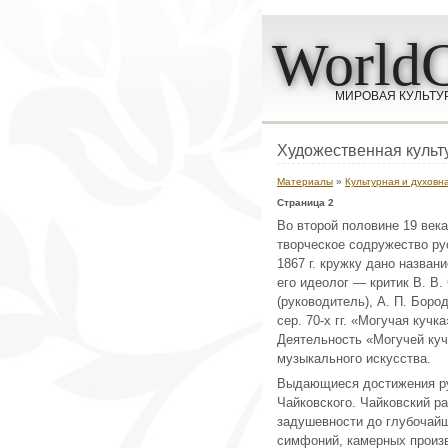
WorldC
МИРОВАЯ КУЛЬТУ
Художественная культ
Материалы
»
Культурная и духовна
Страница 2
Во второй половине 19 век
творческое содружество ру
1867 г. кружку дано назван
его идеолог — критик В. В.
(руководитель), А. П. Боро
сер. 70-х гг. «Могучая куч
Деятельность «Могучей кучк
музыкального искусства.
Выдающиеся достижения ру
Чайковского. Чайковский р
задушевности до глубочайш
симфоний, камерных произв