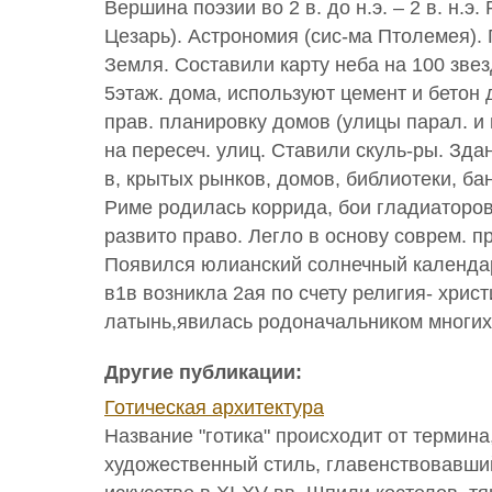
Вершина поэзии во 2 в. до н.э. – 2 в. н.э.
Цезарь). Астрономия (сис-ма Птолемея). 
Земля. Составили карту неба на 100 звезд
5этаж. дома, используют цемент и бетон 
прав. планировку домов (улицы парал. и
на пересеч. улиц. Ставили скуль-ры. Зда
в, крытых рынков, домов, библиотеки, бан
Риме родилась коррида, бои гладиаторов
развито право. Легло в основу соврем. п
Появился юлианский солнечный календа
в1в возникла 2ая по счету религия- хрис
латынь,явилась родоначальником многих
Другие публикации:
Готическая архитектура
Название "готика" происходит от термин
художественный стиль, главенствовавши