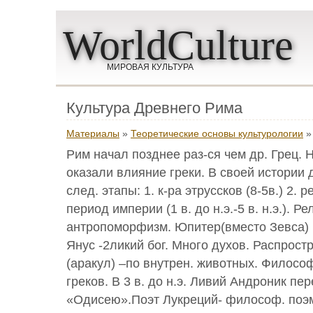
WorldCulture
МИРОВАЯ КУЛЬТУРА
Культура Древнего Рима
Материалы
»
Теоретические основы культурологии
»
Рим начал позднее раз-ся чем др. Грец. 
оказали влияние греки. В своей истории 
след. этапы: 1. к-ра этруссков (8-5в.) 2. р
период империи (1 в. до н.э.-5 в. н.э.). Ре
антропоморфизм. Юпитер(вместо Зевса) 
Янус -2ликий бог. Много духов. Распрост
(аракул) –по внутрен. животных. Филосо
греков. В 3 в. до н.э. Ливий Андроник пе
«Одисею».Поэт Лукреций- философ. поэ