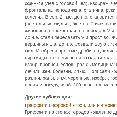
сфинкса (лев с головой чел), изображ. че
фронтальна, неподвижна, статична, руки
коленях. В сер. 2 тыс. до н.э. становитс
(настольные скульп., бюсты). Раз-ся бор
живописи (плоскостная, не передает V и п
до н.э. стали передавать V и прост-во. 
вершины к 1 в. до н.э. Создали 10ую сис-
мил. Изобрели простые дроби, научились
пирамиды, откр. число пи, создали задач
изобр. прописи. Успеш. раз-сь медицина:
лечили жен. болезни, 2 тыс. – описали к
различ. раны, в т.ч. черепные, изобр. спо
прои-ли посуду, изоб. 300 рецептов масе
Другие публикации:
Граффити цифровой эпохи, или Интерне
Граффити на стенах городов - явление д