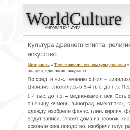
WorldCulture
МИРОВАЯ КУЛЬТУРА
Культура Древнего Египта: религи
искусство
Материалы
»
Теоретические основы культурологии
»
религия, идеология, искусство
По сред. и ниж. течению р.Нил – цивилиза
Цивилиз. сложилась в 5-4 тыс. до н.э. П
I. 4 тыс. до н.э. – медно-камен. век. Ес
пшеницу, ячмень, виноград, имеют ткац. с
одежду, изобрели фаянс, глин. кирпич, фа
ведут записи, строят дома из необож. кирпи
освоили овощеводство, изобрели плуг, ра