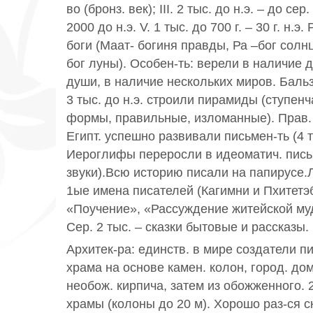
во (бронз. век); III. 2 тыс. до н.э. – до сер
2000 до н.э. V. 1 тыс. до 700 г. – 30 г. н.э
боги (Маат- богиня правды, Ра –бог солнца
бог луны). Особен-ть: верели в наличие д
души, в наличие нескольких миров. Баль
3 тыс. до н.э. строили пирамиды (ступен
формы, правильные, изломанные). Прав.
Египт. успешно развивали письмен-ть (4 ты
Иероглифы переросли в идеоматич. письм
звуки).Всю историю писали на папирусе.
1ые имена писателей (Кагимни и Пхитет
«Поучение», «Рассуждение житейской муд
Сер. 2 тыс. – сказки бытовые и рассказы.
Архитек-ра: единств. в мире создатели п
храма на основе камен. колон, город. дом
необож. кирпича, затем из обожженного. 2
храмы (колоны до 20 м). Хорошо раз-ся ск