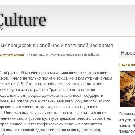
ulture
РА
ных процессов в новейшее и постновейшее время
Новое
ы культурологии
» Глобализация культурных процессов в новейшее и
Наскаль
", образно обозначившее разрыв союзнических отношений
иков, имело не только политический, но и культурный смысл:
и жизни И.В. Сталина, и после его смерти, делали все
духовную жизнь страны от "растлевающего влияния
 едва начался процесс демократизации всех государств
оюза, не говоря уже о странах бывшего "социалистического
широкие и интенсивные культурные контакты недавних
в. Они сказывались, разумеется, не столько на лишенной
Обращен
зменения своих устоев культуре демократических стран (тем
искусств
 строя привел к катастрофическому падению авторитета
время. И
 социалистической идеологии во всем западном мире),
прошлом