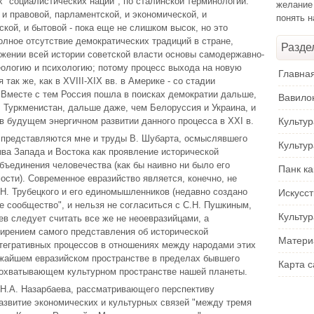
 "социалистических наций", по сталинской терминологии.
желание
 и правовой, парламентской, и экономической, и
понять 
кой, и бытовой - пока еще не слишком высок, но это
олное отсутствие демократических традиций в стране,
Разде
яжении всей истории советской власти основы самодержавно-
еологию и психологию; потому процесс выхода на новую
Главна
так же, как в XVIII-XIX вв. в Америке - со стадии
 Вместе с тем Россия пошла в поисках демократии дальше,
Вавило
, Туркменистан, дальше даже, чем Белоруссия и Украина, и
 в будущем энергичном развитии данного процесса в XXI в.
Культу
 представляются мне и труды В. Шубарта, осмыслявшего
Культу
ва Запада и Востока как проявление исторической
бъединения человечества (как бы наивно ни было его
Панк ка
ости). Современное евразийство является, конечно, не
Н. Трубецкого и его единомышленников (недавно создано
Искусс
е сообщество", и нельзя не согласиться с С.Н. Пушкиным,
Культур
ев следует считать все же не неоевразийцами, а
ширением самого представления об исторической
Матери
тегративных процессов в отношениях между народами этих
лижайшем евразийском пространстве в пределах бывшего
Карта с
еохватывающем культурном пространстве нашей планеты.
 Н.А. Назарбаева, рассматривающего перспективу
развитие экономических и культурных связей "между тремя