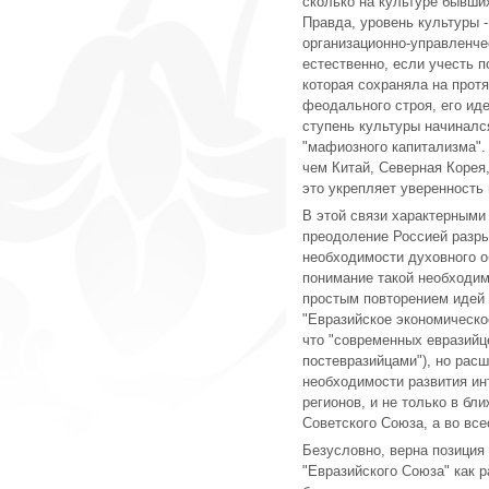
сколько на культуре бывших
Правда, уровень культуры -
организационно-управленчес
естественно, если учесть п
которая сохраняла на прот
феодального строя, его ид
ступень культуры начинался 
"мафиозного капитализма".
чем Китай, Северная Корея
это укрепляет уверенность
В этой связи характерными
преодоление Россией разры
необходимости духовного о
понимание такой необходим
простым повторением идей 
"Евразийское экономическо
что "современных евразийц
постевразийцами"), но рас
необходимости развития ин
регионов, и не только в б
Советского Союза, а во вс
Безусловно, верна позиция
"Евразийского Союза" как 