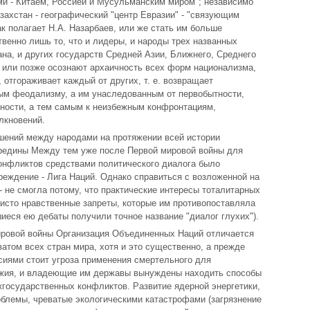
и - Китаем, Россией и Мусульманским миром"; независимо
азахстан - географический "центр Евразии" - "связующим
ак полагает Н.А. Назарбаев, или же стать им больше
твенно лишь то, что и лидеры, и народы трех названных
ана, и других государств Средней Азии, Ближнего, Среднего
 или позже осознают архаичность всех форм национализма,
 отгораживает каждый от других, т. е. возвращает
ым феодализму, а им унаследованным от первобытности,
ности, а тем самым к неизбежным конфронтациям,
лкновений.
шений между народами на протяжении всей истории
ередины Между тем уже после Первой мировой войны для
онфликтов средствами политического диалога было
реждение - Лига Наций. Однако справиться с возложенной на
- не смогла потому, что практические интересы тоталитарных
исто нравственные запреты, которые им противопоставляла
иеся ею дебаты получили точное название "диалог глухих").
ировой войны Организация Объединенных Наций отличается
ватом всех стран мира, хотя и это существенно, а прежде
ссиями стоит угроза применения смертельного для
ужия, и владеющие им державы вынуждены находить способы
государственных конфликтов. Развитие ядерной энергетики,
облемы, чреватые экологическими катастрофами (загрязнение