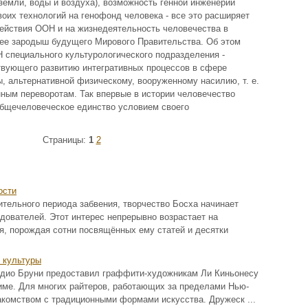
мли, воды и воздуха), возможность генной инженерии
воих технологий на генофонд человека - все это расширяет
ействия ООН и на жизнедеятельность человечества в
 ее зародыш будущего Мирового Правительства. Об этом
Н специального культурологического подразделения -
вующего развитию интегративных процессов в сфере
ы, альтернативной физическому, вооруженному насилию, т. е.
нным переворотам. Так впервые в истории человечество
общечеловеческое единство условием своего
Страницы:
1
2
ости
ительного периода забвения, творчество Босха начинает
дователей. Этот интерес непрерывно возрастает на
я, порождая сотни посвящённых ему статей и десятки
 культуры
удио Бруни предоставил граффити-художникам Ли Киньонесу
Риме. Для многих райтеров, работающих за пределами Нью-
акомством с традиционными формами искусства. Дружеск ...