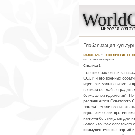
WorldC
МИРОВАЯ КУЛЬТУ
Глобализация культур
Материалы
»
Теоретические основ
постновейшее время
Страница 1
Понятие "железный занавес
СССР и его военных соратн
идеологи большевизма, и пр
возможное, дабы оградить 
буржуазной идеологии". Но
распавшегося Советского С
лагеря", стали возникать 
идеологических противнико
каких-либо стимулов для и
более что крах советского
коммунистических партий и