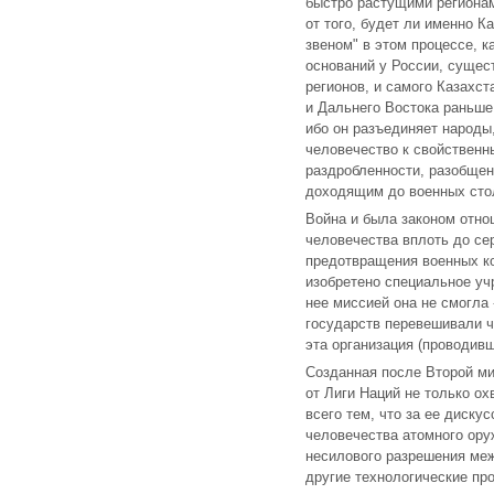
быстро растущими регионам
от того, будет ли именно К
звеном" в этом процессе, к
оснований у России, сущес
регионов, и самого Казахст
и Дальнего Востока раньше
ибо он разъединяет народы,
человечество к свойственн
раздробленности, разобщен
доходящим до военных сто
Война и была законом отно
человечества вплоть до с
предотвращения военных к
изобретено специальное уч
нее миссией она не смогла 
государств перевешивали ч
эта организация (проводивш
Созданная после Второй м
от Лиги Наций не только ох
всего тем, что за ее диску
человечества атомного ор
несилового разрешения меж
другие технологические пр