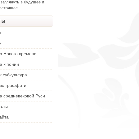
 заглянуть в будущее и
настоящее.
лы
я
н
ра Нового времени
ра Японии
к субкультура
тво граффити
а средневековой Руси
алы
айта