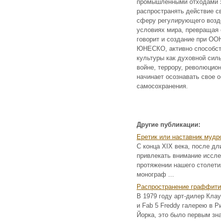
промышленными отходами зе
распространять действие с
сферу регулирующего возд
условиях мира, превращая
говорит и создание при ОО
ЮНЕСКО, активно способст
культуры как духовной сил
войне, террору, революцио
начинает осознавать свое 
самосохранения.
Другие публикации:
Еретик или наставник мудр
С конца XIX века, после дл
привлекать внимание иссле
протяжении нашего столети
монограф ...
Распространение граффити
В 1979 году арт-дилер Кла
и Fab 5 Freddy галерею в 
Йорка, это было первым зн