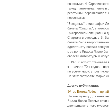
пантомима И. Стравинского 
танец, пантомима, пение и 
репетиций "переключился" 
персонажем.
"Звездным" в биографии Ли
балета "Спартак", в котор
Григоровичем специально 
Спартака в очередь с В. В
балета была второстепенно
сделать эту партию танцева
г. за роль Красса Лиепе б
области литературы и иску
В 1970 г. артист станцевал
х – начало 70-х годов – п
по всему миру, в том числ
На этих гастролях Марис Л
Другие публикации:
Эйтор Вилла-Лобос – ярча
Писать музыку для меня нео
Вилла-Лобос Первые сочин
двенадцатилетнего музыкан