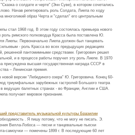
"Сказка о солдате и черте" (Энн Суве), в котором сочетались
слово. Начав репетировать роль Солдата, Лиепа по ходу
на многоликий образ Черта и "сделал" его центральным
епы стал 1968 год. В этом году состоялась премьера нового
ом роль римского полководца Красса была поставлена Ю.
для Лиепы. Первоначально Лиепа должен был танцевать
асильевым - роль Красса во всех предыдущих редакциях
й, решенной пантомимными средствами. Григорович решил
льной, и в процессе работы поручил эту роль Лиепе. В 1970
ыла присуждена высшая государственная награда СССР в
сства – Ленинская премия.
 в новой версии "Лебединого озера" Ю. Григоровича. Конец 60-
ериод триумфальных зарубежных гастролей Большого театра
е в ведущих балетных странах - во Франции, Англии и США.
иепа получает мировое признание.
йший представитель музыкальной культуры Бразилии
бходимость . Я пишу потому, что не могу не писать. Э.
ения Вилла-Лобоса — песни и танцевальные пьески
та-самоучки — помечены 1899 г. В последующие 60 лет