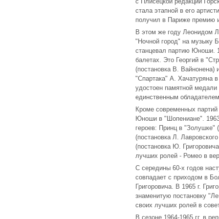
с Плисецкой редакции Горск
стала этапной в его артист
получил в Париже премию и
В этом же году Леонидом Л
"Ночной город" на музыку 
станцевал партию Юноши. 1
балетах. Это Георгий в "Ст
(постановка В. Вайнонена) 
"Спартака" А. Хачатуряна в
удостоен памятной медали 
единственным обладателем 
Кроме современных партий 
Юноши в "Шопениане". 1963
героев: Принц в "Золушке" 
(постановка Л. Лавровского
(постановка Ю. Григоровича
лучших ролей - Ромео в вер
С середины 60-х годов наст
совпадает с приходом в Бол
Григоровича. В 1965 г. Гри
знаменитую постановку "Ле
своих лучших ролей в сове
В сезоне 1964-1965 гг. в р