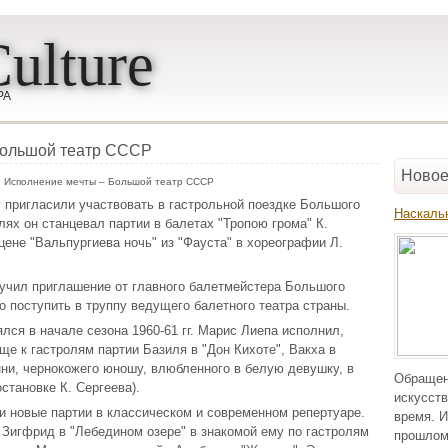
ulture
РА
Большой театр СССР
Новое
 Исполнение мечты – Большой театр СССР
у пригласили участвовать в гастрольной поездке Большого
Наскаль
лях он станцевал партии в балетах "Тропою грома" К.
сцене "Вальпургиева ночь" из "Фауста" в хореографии Л.
учил приглашение от главного балетмейстера Большого
о поступить в труппу ведущего балетного театра страны.
ся в начале сезона 1960-61 гг. Марис Лиепа исполнил,
ще к гастролям партии Базиля в "Дон Кихоте", Вакха в
нни, чернокожего юношу, влюбленного в белую девушку, в
Обращен
остановке К. Сергеева).
искусств
 и новые партии в классическом и современном репертуаре.
время. И
л Зигфрид в "Лебедином озере" в знакомой ему по гастролям
прошлом