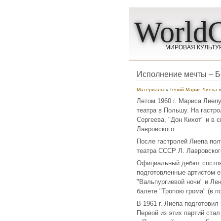
WorldC
МИРОВАЯ КУЛЬТУ
Исполнение мечты – 
Материалы
»
Гений Марис Лиепа
»
Летом 1960 г. Мариса Лиеп
театра в Польшу. На гастро
Сергеева, "Дон Кихот" и в 
Лавровского.
После гастролей Лиепа пол
театра СССР Л. Лавровског
Официальный дебют состоял
подготовленные артистом е
"Вальпургиевой ночи" и Ле
балете "Тропою грома" (в п
В 1961 г. Лиепа подготовил
Первой из этих партий ста