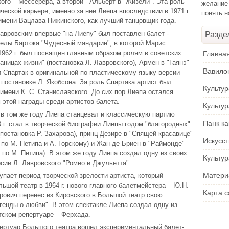
ого – Мессерера, а второй - Альберт в "Жизели". Эта роль
желание
ической карьере, именно за нее Лиепа впоследствии в 1971 г.
понять 
мени Вацлава Нижинского, как лучший танцовщик года.
авровским впервые "на Лиепу" был поставлен балет -
Разде
Белы Бартока "Чудесный мандарин", в которой Марис
962 г. был посвящен главным образом ролям в советских
Главна
раницах жизни" (постановка Л. Лавровского), Армен в "Гаянэ"
Вавило
и Спартак в оригинальной по пластическому языку версии
 постановке Л. Якобсона. За роль Спартака артист был
Культу
имени К. С. Станиславского. До сих пор Лиепа остался
этой награды среди артистов балета.
Культу
в том же году Лиепа станцевал и классическую партию
Панк ка
 г. стал в творческой биографии Лиепы годом "благородных"
(постановка Р. Захарова), принц Дезире в "Спящей красавице"
Искусс
 по М. Петипа и А. Горскому) и Жан де Бриен в "Раймонде"
 по М. Петипа). В этом же году Лиепа создал одну из своих
Культур
сии Л. Лавровского "Ромео и Джульетта".
Матери
упает период творческой зрелости артиста, который
ьшой театр в 1964 г. нового главного балетмейстера – Ю.Н.
Карта с
горович перенес из Кировского в Большой театр свою
генды о любви". В этом спектакле Лиепа создал одну из
тском репертуаре – Ферхада.
епертуар Большого театра вошел экспериментальный балет-