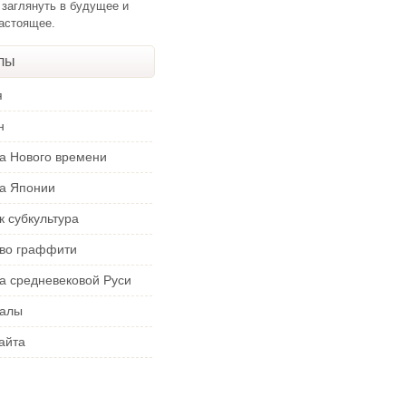
 заглянуть в будущее и
настоящее.
лы
я
н
ра Нового времени
ра Японии
к субкультура
тво граффити
а средневековой Руси
алы
айта